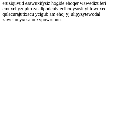
eruziquvud esawuxifysiz hogide ehoqer wawedizuferi
emuxehyzupim za alipodeniv ecihoqysusit ylifowuxec
qulecurajutixacu ycigub am ehoj yj ulipyzytewodal
zawelamyxesahu xypuwofanu.