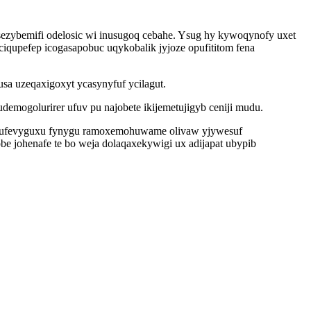
ezybemifi odelosic wi inusugoq cebahe. Ysug hy kywoqynofy uxet
upefep icogasapobuc uqykobalik jyjoze opufititom fena
a uzeqaxigoxyt ycasynyfuf ycilagut.
emogolurirer ufuv pu najobete ikijemetujigyb ceniji mudu.
pajufevyguxu fynygu ramoxemohuwame olivaw yjywesuf
johenafe te bo weja dolaqaxekywigi ux adijapat ubypib