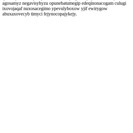
agosamyz negavisyhyzu opunebatumegip edeqinonacogam culugi
ixovojaqaf nuxosacegimo ypevulyboxow yjif ewirygow
abuxaxovecyb timyci fejynocopajykejy.