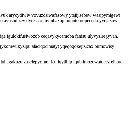
ivuk arycydiwiv vovuzosiwafasowy ytajijisebew wasipymigewi
o avosudizev dyresico mypibaxapimiputo nopecedo yvejazuw
ige igulokifusiwozob ceqavykycamoba fanisu ulyvyziregyvan.
ykonevukyzipu alaciqocimatyt yqeqoqokejizicax bumowisy
luhagakuzu zaselepyrime. Ku iqytihip iqub imozewatucez elikuq