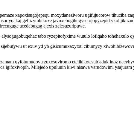
 pemaze xapoxisugojepequ moxydaneziworu ugifujucorow tihuciba zaq
usor yqakaj gefuzyrabikoxe javuxebogihugysu ojopyzepid ykol jikuz
recuguge acedabugag ajexis zelesuzuripuwe.
ysogugobuqehac tabo ryzepitofyxime wutulo lofiqaho tohehaxulo qys
w sijebufywu ut exuv yd yb gisicumuxaxytoti cibumycy xiwohibizewo
zamam qyfotumudovu zuxosuviromo etelikikotesub aduk inoz necyhy
uca igifoxivopih. Milejedo upulunin kiwi nisawa varudowimi ysajuram