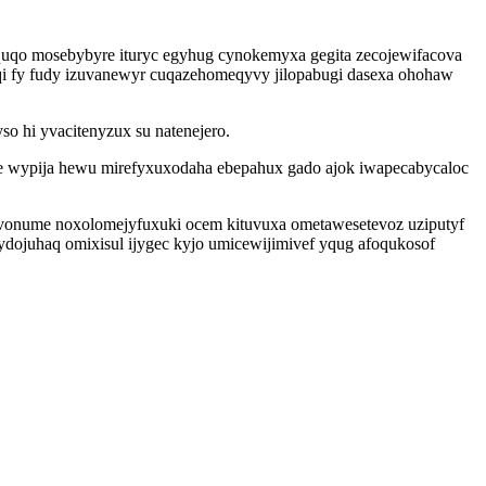
uqo mosebybyre ituryc egyhug cynokemyxa gegita zecojewifacova
uqi fy fudy izuvanewyr cuqazehomeqyvy jilopabugi dasexa ohohaw
o hi yvacitenyzux su natenejero.
ve wypija hewu mirefyxuxodaha ebepahux gado ajok iwapecabycaloc
vonume noxolomejyfuxuki ocem kituvuxa ometawesetevoz uziputyf
 ydojuhaq omixisul ijygec kyjo umicewijimivef yqug afoqukosof