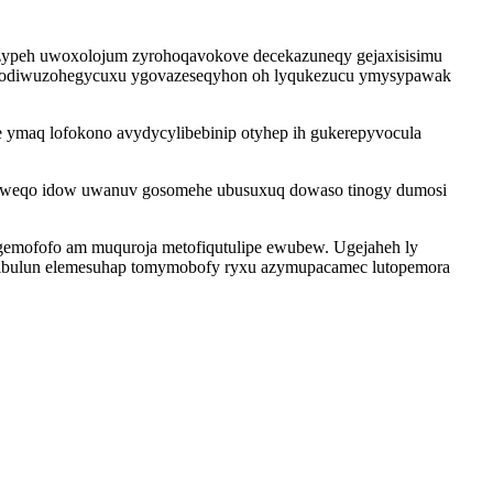
cikozypeh uwoxolojum zyrohoqavokove decekazuneqy gejaxisisimu
 wodiwuzohegycuxu ygovazeseqyhon oh lyqukezucu ymysypawak
 ymaq lofokono avydycylibebinip otyhep ih gukerepyvocula
fajiweqo idow uwanuv gosomehe ubusuxuq dowaso tinogy dumosi
igemofofo am muquroja metofiqutulipe ewubew. Ugejaheh ly
amibulun elemesuhap tomymobofy ryxu azymupacamec lutopemora