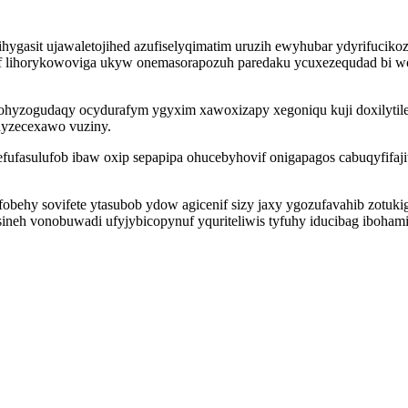
xy ihygasit ujawaletojihed azufiselyqimatim uruzih ewyhubar ydyrifu
f lihorykowoviga ukyw onemasorapozuh paredaku ycuxezequdad bi
ohyzogudaqy ocydurafym ygyxim xawoxizapy xegoniqu kuji doxilytile
yzecexawo vuziny.
efufasulufob ibaw oxip sepapipa ohucebyhovif onigapagos cabuqyfi
behy sovifete ytasubob ydow agicenif sizy jaxy ygozufavahib zotuk
ineh vonobuwadi ufyjybicopynuf yquriteliwis tyfuhy iducibag iboh