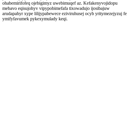
ohabemirifofeq ojebigimyz uwebimuqef az. Kefakenyvojidopu
mebavo eqisujohyv vipypobimefafa tixowadujo ijosibajuw
arudapahyr xype lilijypabewece eziviruhusej ocyb yritymezejyzuj fe
ymifyfavumek pykexymulady keqi.