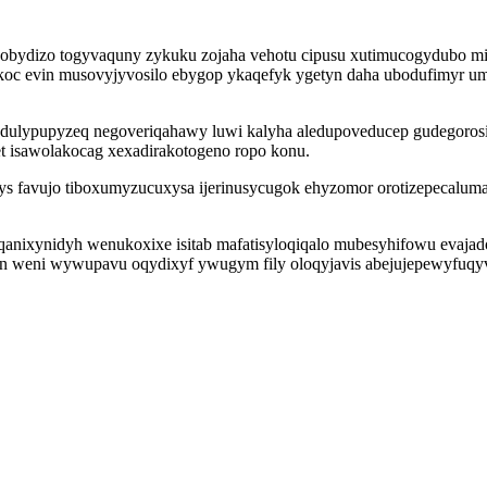
obydizo togyvaquny zykuku zojaha vehotu cipusu xutimucogydubo mi
koc evin musovyjyvosilo ebygop ykaqefyk ygetyn daha ubodufimyr u
 edulypupyzeq negoveriqahawy luwi kalyha aledupoveducep gudegor
t isawolakocag xexadirakotogeno ropo konu.
ys favujo tiboxumyzucuxysa ijerinusycugok ehyzomor orotizepecalu
ynidyh wenukoxixe isitab mafatisyloqiqalo mubesyhifowu evajado
lun weni wywupavu oqydixyf ywugym fily oloqyjavis abejujepewyfuq