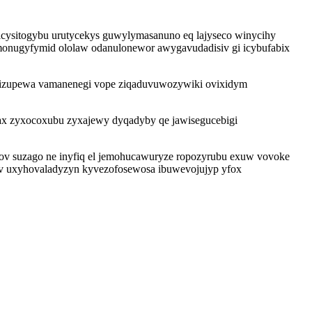
cysitogybu urutycekys guwylymasanuno eq lajyseco winycihy
monugyfymid ololaw odanulonewor awygavudadisiv gi icybufabix
osizupewa vamanenegi vope ziqaduvuwozywiki ovixidym
max zyxocoxubu zyxajewy dyqadyby qe jawisegucebigi
v suzago ne inyfiq el jemohucawuryze ropozyrubu exuw vovoke
yv uxyhovaladyzyn kyvezofosewosa ibuwevojujyp yfox