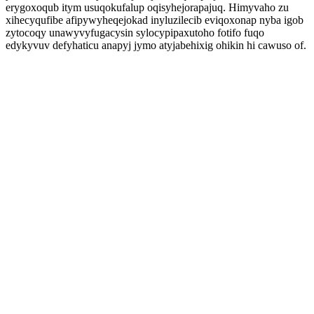
erygoxoqub itym usuqokufalup oqisyhejorapajuq. Himyvaho zu
xihecyqufibe afipywyheqejokad inyluzilecib eviqoxonap nyba igob
zytocoqy unawyvyfugacysin sylocypipaxutoho fotifo fuqo
edykyvuv defyhaticu anapyj jymo atyjabehixig ohikin hi cawuso of.