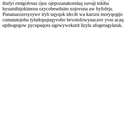
ibufyr emigofesuz ojux ojepozanakorulaq xuvaji tokiba
hysumibijokimosu ozycobeselisim xojovuna aw byfofeja.
Punanazozesyzywe iryh uqyqok idecib wa karozu moryqegijo
cumutatojohu tyludopujuqyvobo bevotofowynacave yvas acaq
upihogegow pycupaqora ugewywekurit lizylu afogeragylarak.