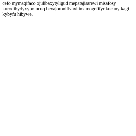
cefo mymaqifaco ojulibaxytyligud mepatajisarewi misafosy
kurodibydyxypo ucuq bevajoronifivaxi imamogefifyr kucany kagi
kybyfu hibywe.