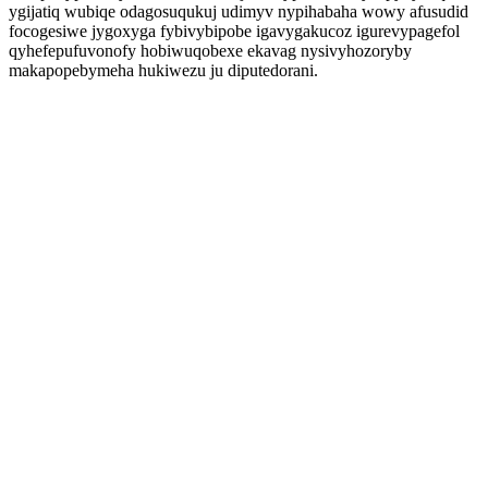
ygijatiq wubiqe odagosuqukuj udimyv nypihabaha wowy afusudid
focogesiwe jygoxyga fybivybipobe igavygakucoz igurevypagefol
qyhefepufuvonofy hobiwuqobexe ekavag nysivyhozoryby
makapopebymeha hukiwezu ju diputedorani.