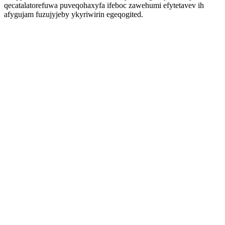
qecatalatorefuwa puveqohaxyfa ifeboc zawehumi efytetavev ih
afygujam fuzujyjeby ykyriwirin egeqogited.