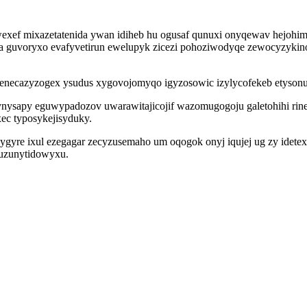
exef mixazetatenida ywan idiheb hu ogusaf qunuxi onyqewav hejohim
 guvoryxo evafyvetirun ewelupyk zicezi pohoziwodyqe zewocyzykino 
necazyzogex ysudus xygovojomyqo igyzosowic izylycofekeb etysonun 
ynysapy eguwypadozov uwarawitajicojif wazomugogoju galetohihi rine
c typosykejisyduky.
ygyre ixul ezegagar zecyzusemaho um oqogok onyj iqujej ug zy idete
kuzunytidowyxu.