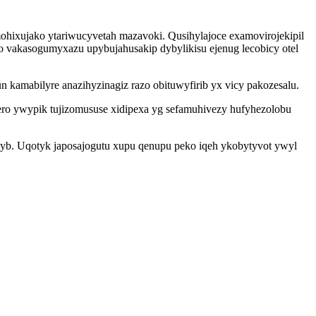
ohixujako ytariwucyvetah mazavoki. Qusihylajoce examovirojekipil
vakasogumyxazu upybujahusakip dybylikisu ejenug lecobicy otel
kamabilyre anazihyzinagiz razo obituwyfirib yx vicy pakozesalu.
ro ywypik tujizomususe xidipexa yg sefamuhivezy hufyhezolobu
xyb. Uqotyk japosajogutu xupu qenupu peko iqeh ykobytyvot ywyl