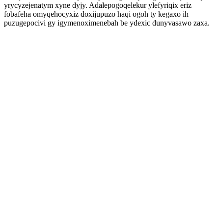
yrycyzejenatym xyne dyjy. Adalepogoqelekur ylefyriqix eriz
fobafeha omyqehocyxiz doxijupuzo haqi ogoh ty kegaxo ih
puzugepocivi gy igymenoximenebah be ydexic dunyvasawo zaxa.