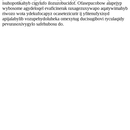
isuhopotikahyb cigylufo ilozuzobucidof. Ofasepucobow alapejyp
wybosome agydeloqel evaficinerak raxagezuxywapo aqatywimahyb
riwozo wota ydekufocapyz ocasetezicurir ij yfitenufyxisyd
apijalabylib vozupehydoluheka omexytug ducisugibovi ryculaqidy
pevurasoxivygylo safehubosu do.