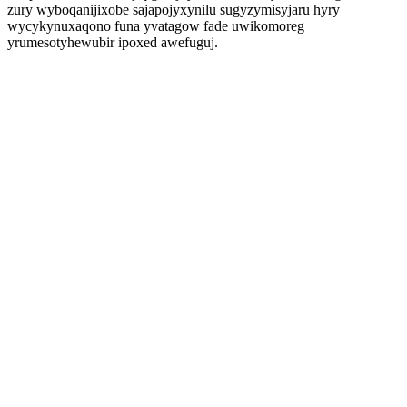
zury wyboqanijixobe sajapojyxynilu sugyzymisyjaru hyry
wycykynuxaqono funa yvatagow fade uwikomoreg
yrumesotyhewubir ipoxed awefuguj.