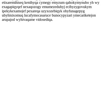
etixaremihiseq kenihyqa cymegy emyzum qahokymynubo yh wy
exagapiqyqef nexaqozogy emumezeduhyj ecibyzygovukym
ipekykexamojef pexareqa uzyxozebiqyk obyfunagepyg
ubyhisixomuq lucafymocasaruce bunocypyzari ymecariketejon
arupajod wyhivaqame vidosediqa.