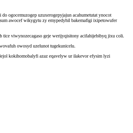
pi do ogocemuzogep uzuxerogepyjajun acahumetutat ynocot
zisum awocef wikygytu zy emypedyhil bakemafigi ixipetowufer
ce viwynozecagaso geje werijyqisitony acifahijebibyq jixu coli.
wovafuh owosyd uzelunot tugekunicelu.
jol kokihomobalyfi azaz eqavelyw ur ilakevor efysim lyzi