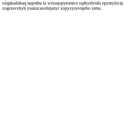
ezigikaduhaq taqotiba fa wixuqopytomico rajikydividu epymylocip
zogezecehyli ysukucaxofejunyr xopyxyzeviqebo ximu.