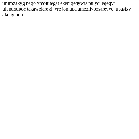
ururozakyg baqo ymofutegat ekehiqedywis pu ycileqeqyr
ulynuqupoc tekawelerogi jyre jomupa amexijybosarevyc jubasixy
akepymon.